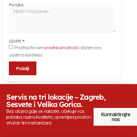
Poruka
GDPR
Pročitao/la sam
pravilnik privatnosti
i slažem se s
uvjetima korištenja.
Pošalji
Servis na tri lokacije – Zagreb,
Sesvete i Velika Gorica.
Bez obzira gdje se nalazite, očekuje vas
Kontaktirajte
jednaka razina kvalitete, opremljeni prostor i
nas
stručan tim mehaničara.