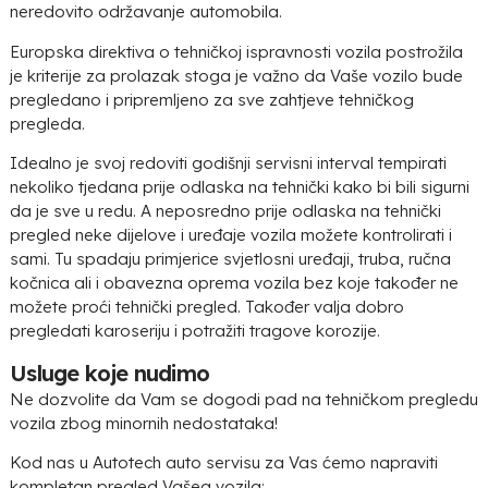
neredovito održavanje automobila.
Europska direktiva o tehničkoj ispravnosti vozila postrožila
je kriterije za prolazak stoga je važno da Vaše vozilo bude
pregledano i pripremljeno za sve zahtjeve tehničkog
pregleda.
Idealno je svoj redoviti godišnji servisni interval tempirati
nekoliko tjedana prije odlaska na tehnički kako bi bili sigurni
da je sve u redu. A neposredno prije odlaska na tehnički
pregled neke dijelove i uređaje vozila možete kontrolirati i
sami. Tu spadaju primjerice svjetlosni uređaji, truba, ručna
kočnica ali i obavezna oprema vozila bez koje također ne
možete proći tehnički pregled. Također valja dobro
pregledati karoseriju i potražiti tragove korozije.
Usluge koje nudimo
Ne dozvolite da Vam se dogodi pad na tehničkom pregledu
vozila zbog minornih nedostataka!
Kod nas u Autotech auto servisu za Vas ćemo napraviti
kompletan pregled Vašeg vozila: