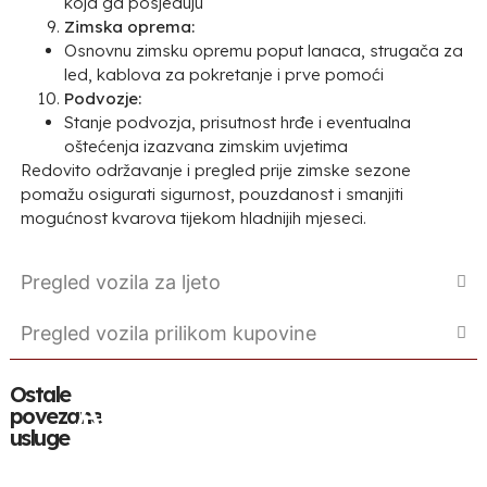
koja ga posjeduju
Zimska oprema:
Osnovnu zimsku opremu poput lanaca, strugača za
led, kablova za pokretanje i prve pomoći
Podvozje:
Stanje podvozja, prisutnost hrđe i eventualna
oštećenja izazvana zimskim uvjetima
Redovito održavanje i pregled prije zimske sezone
pomažu osigurati sigurnost, pouzdanost i smanjiti
mogućnost kvarova tijekom hladnijih mjeseci.
Pregled vozila za ljeto
Pregled vozila prilikom kupovine
Ostale
Autoelektrika
Autodijagnostika
Servis
Automehani
Čišćenje
Rep
povezane
usluge
auto
DPF
mot
klime
filtera