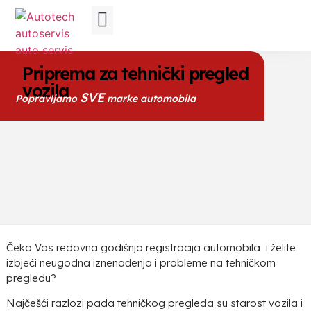
Right to Repair
Tvornički reparirani motori
Promijeni lokaciju
Priprema za tehnički pregled
vozila
SVE
Popravljamo
marke automobila
Čeka Vas redovna godišnja registracija automobila i želite
izbjeći neugodna iznenađenja i probleme na tehničkom
pregledu?
Najčešći razlozi pada tehničkog pregleda su starost vozila i