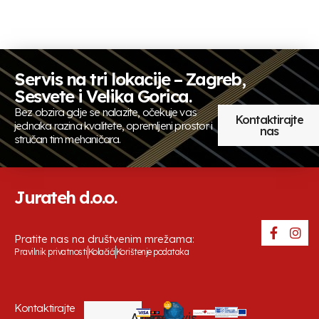
Servis na tri lokacije – Zagreb,
Sesvete i Velika Gorica.
Bez obzira gdje se nalazite, očekuje vas
Kontaktirajte
jednaka razina kvalitete, opremljeni prostor i
nas
stručan tim mehaničara.
Jurateh d.o.o.
Pratite nas na društvenim mrežama:
Pravilnik privatnosti
Kolačići
Korištenje podataka
Kontaktirajte
Uprava
Autoservis
Autoservis
Autoservis