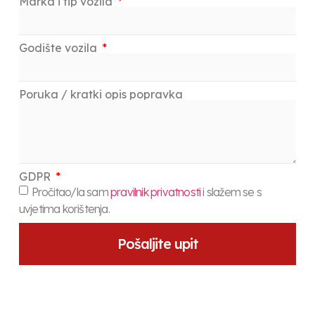
Marka i tip vozila
Godište vozila
Poruka / kratki opis popravka
GDPR
Pročitao/la sam
pravilnik privatnosti
i slažem se s
uvjetima korištenja.
Pošaljite upit