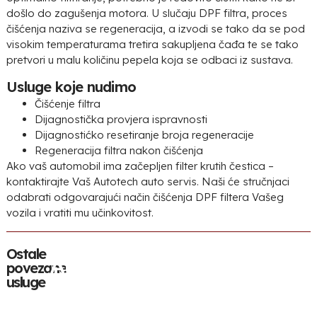
došlo do zagušenja motora. U slučaju DPF filtra, proces
čišćenja naziva se regeneracija, a izvodi se tako da se pod
visokim temperaturama tretira sakupljena čađa te se tako
pretvori u malu količinu pepela koja se odbaci iz sustava.
Usluge koje nudimo
Čišćenje filtra
Dijagnostička provjera ispravnosti
Dijagnostićko resetiranje broja regeneracije
Regeneracija filtra nakon čišćenja
Ako vaš automobil ima začepljen filter krutih čestica –
kontaktirajte Vaš Autotech auto servis. Naši će stručnjaci
odabrati odgovarajući način čišćenja DPF filtera Vašeg
vozila i vratiti mu učinkovitost.
Ostale
Autoelektrika
Autodijagnostika
Servis
Pregled
Autome
Rep
povezane
usluge
auto
vozila
mot
klime
/