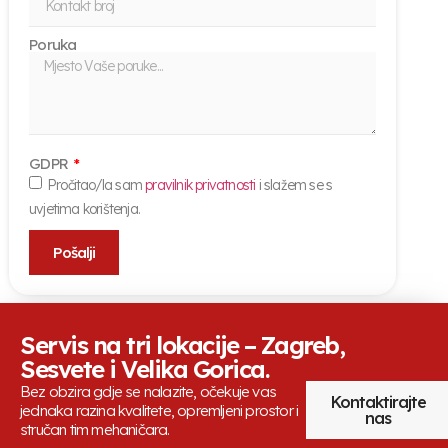
Poruka
GDPR
Pročitao/la sam
pravilnik privatnosti
i slažem se s
uvjetima korištenja.
Pošalji
Servis na tri lokacije – Zagreb,
Sesvete i Velika Gorica.
Bez obzira gdje se nalazite, očekuje vas
Kontaktirajte
jednaka razina kvalitete, opremljeni prostor i
nas
stručan tim mehaničara.