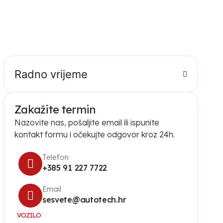
Priprema
za
tehnički
Radno vrijeme
Zakažite termin
Nazovite nas, pošaljite email ili ispunite
kontakt formu i očekujte odgovor kroz 24h.
Telefon
+385 91 227 7722
Email
sesvete@autotech.hr
VOZILO