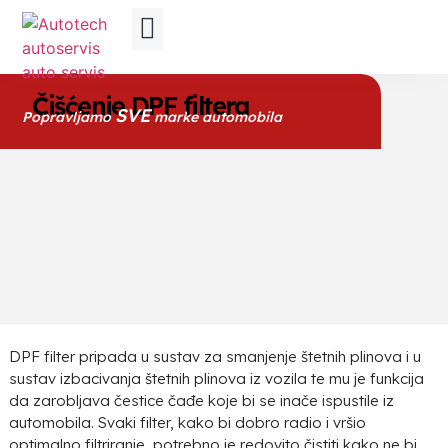
Right to Repair
Tvornički reparirani motori
Promijeni lokaciju
Čišćenje DPF filtera
SVE
Popravljamo
marke automobila
DPF filter pripada u sustav za smanjenje štetnih plinova i u
sustav izbacivanja štetnih plinova iz vozila te mu je funkcija
da zarobljava čestice čađe koje bi se inače ispustile iz
automobila. Svaki filter, kako bi dobro radio i vršio
optimalno filtriranje, potrebno je redovito čistiti kako ne bi